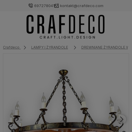
697278041
kontakt@crafdeco.com
Crafdeco
LAMPY I ŻYRANDOLE
DREWNIANE ŻYRANDOLE WI