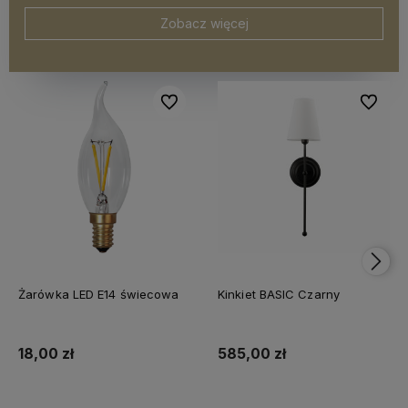
Zobacz więcej
Do ulubionych
Do ulubi
Żarówka LED E14 świecowa
Kinkiet BASIC Czarny
18,00 zł
585,00 zł