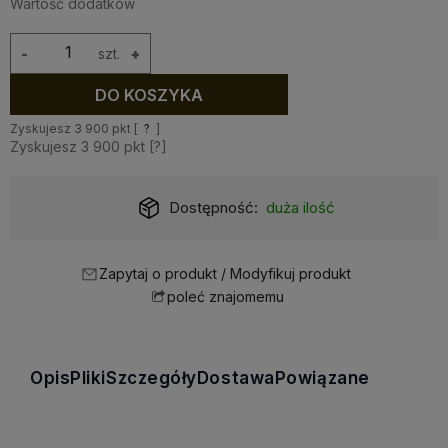
Wartość dodatków
-
szt.
+
DO KOSZYKA
Zyskujesz
3 900
pkt [
?
]
Zyskujesz
3 900
pkt [
?
]
Dostępność:
duża ilość
Zapytaj o produkt / Modyfikuj produkt
poleć znajomemu
Opis
Pliki
Szczegóły
Dostawa
Powiązane