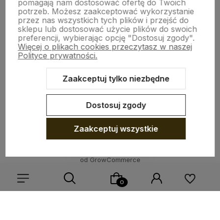
pomagają nam dostosować ofertę do Twoich
INFO O PRODUKCIE
potrzeb. Możesz zaakceptować wykorzystanie
przez nas wszystkich tych plików i przejść do
sklepu lub dostosować użycie plików do swoich
preferencji, wybierając opcję "Dostosuj zgody".
ZGODY
Więcej o plikach cookies przeczytasz w naszej
Polityce prywatności.
CRAFDECO PRO
Zaakceptuj tylko niezbędne
Dostosuj zgody
Zaakceptuj wszystkie
Sklep internetowy Shoper Premium
Szablon Shoper Modern 3.0™
od GrowCommerce