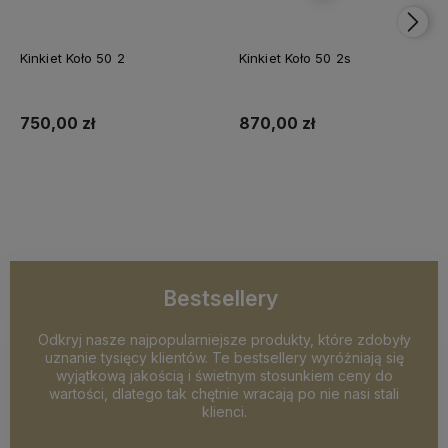
Kinkiet Koło 50 2
Kinkiet Koło 50 2s
750,00 zł
870,00 zł
Do koszyka
Do koszyka
Bestsellery
Odkryj nasze najpopularniejsze produkty, które zdobyły
uznanie tysięcy klientów. Te bestsellery wyróżniają się
wyjątkową jakością i świetnym stosunkiem ceny do
wartości, dlatego tak chętnie wracają po nie nasi stali
klienci.