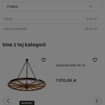
Kurier
0,00 zł
Kurier pobranie
25,00 zł
Inne z tej kategorii
bionych
bionych
Do ulubionych
Do ulubionych
Do ulubi
Do ulubi
NOWOŚĆ