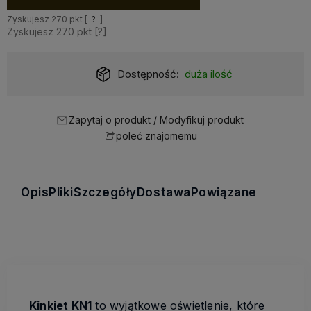
Zyskujesz
270
pkt [
?
]
Zyskujesz
270
pkt [
?
]
Dostępność:
duża ilość
Zapytaj o produkt / Modyfikuj produkt
poleć znajomemu
Opis
Pliki
Szczegóły
Dostawa
Powiązane
Kinkiet KN1
to wyjątkowe oświetlenie, które