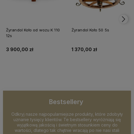
Żyrandol Koło od wozu K 110
Żyrandol Koło 50 5s
12s
3 900,00 zł
1 370,00 zł
Do koszyka
Do koszyka
Bestsellery
Odkryj nasze najpopularniejsze produkty, które zdobyły
uznanie tysięcy klientów. Te bestsellery wyróżniają się
wyjątkową jakością i świetnym stosunkiem ceny do
wartości, dlatego tak chętnie wracają po nie nasi stali