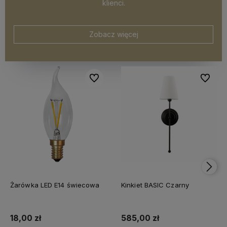
klienci.
Zobacz więcej
Do ulubionych
Do ulubi
Żarówka LED E14 świecowa
Kinkiet BASIC Czarny
18,00 zł
585,00 zł