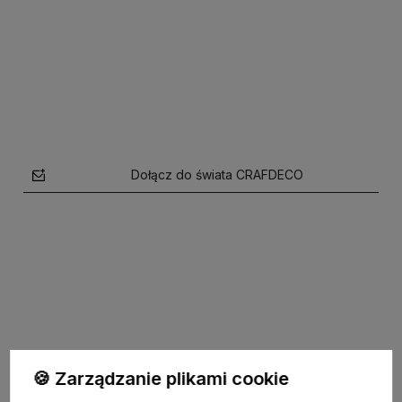
Do koszyka
Do koszyka
Dołącz do świata CRAFDECO
polityce prywatności
🍪 Zarządzanie plikami cookie
TU JESTEŚMY