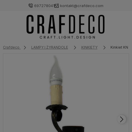
697278041
kontakt@crafdeco.com
Crafdeco
LAMPY I ŻYRANDOLE
KINKIETY
Kinkiet KN1