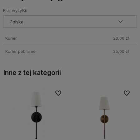
Cena nie zawiera ewentualnych kosztów płatności
Kraj wysyłki:
Kurier
20,00 zł
Kurier pobranie
25,00 zł
Inne z tej kategorii
bionych
bionych
Do ulubionych
Do ulubionych
Do ulubi
Do ulubi