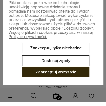
Pliki cookies i pokrewne im technologie
umożliwiają poprawne działanie strony i
pomagają nam dostosować ofertę do Twoich
INFO O PRODUKCIE
potrzeb. Możesz zaakceptować wykorzystanie
przez nas wszystkich tych plików i przejść do
sklepu lub dostosować użycie plików do swoich
preferencji, wybierając opcję "Dostosuj zgody".
ZGODY
Więcej o plikach cookies przeczytasz w naszej
Polityce prywatności.
CRAFDECO PRO
Zaakceptuj tylko niezbędne
Dostosuj zgody
Zaakceptuj wszystkie
Sklep internetowy Shoper Premium
Szablon Shoper Modern 3.0™
od GrowCommerce