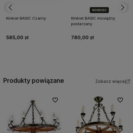
NOWOŚĆ
Kinkiet BASIC Czarny
Kinkiet BASIC mosiężny
postarzany
585,00 zł
780,00 zł
Do koszyka
Do koszyka
Produkty powiązane
Zobacz więcej
Do ulubionych
Do ulubi