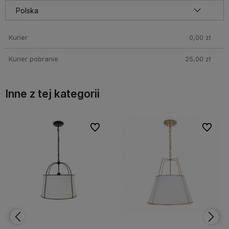
Kurier
0,00 zł
Kurier pobranie
25,00 zł
Inne z tej kategorii
bionych
bionych
Do ulubionych
Do ulubionych
Do ulubi
Do ulubi