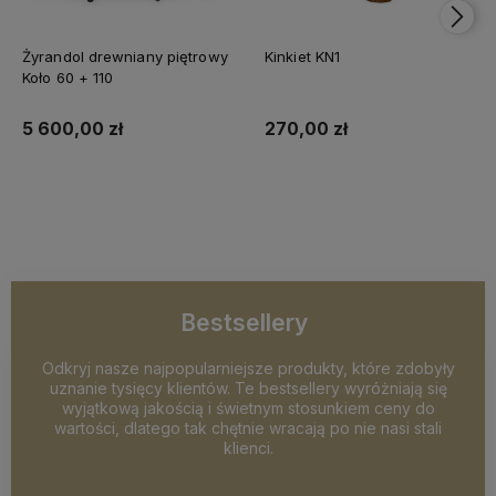
Żyrandol drewniany piętrowy
Kinkiet KN1
Koło 60 + 110
5 600,00 zł
270,00 zł
Do koszyka
Do koszyka
Bestsellery
Odkryj nasze najpopularniejsze produkty, które zdobyły
uznanie tysięcy klientów. Te bestsellery wyróżniają się
wyjątkową jakością i świetnym stosunkiem ceny do
wartości, dlatego tak chętnie wracają po nie nasi stali
klienci.