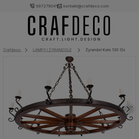
697278041
kontakt@crafdeco.com
Crafdeco
LAMPY I ŻYRANDOLE
Żyrandol Koło 130 12s