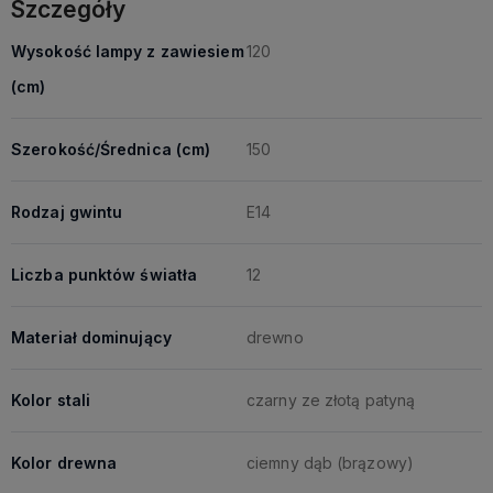
Szczegóły
Wysokość lampy z zawiesiem
120
(cm)
Szerokość/Średnica (cm)
150
Rodzaj gwintu
E14
Liczba punktów światła
12
Materiał dominujący
drewno
Kolor stali
czarny ze złotą patyną
Kolor drewna
ciemny dąb (brązowy)