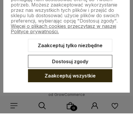
INFO O PRODUKCIE
potrzeb. Możesz zaakceptować wykorzystanie
przez nas wszystkich tych plików i przejść do
sklepu lub dostosować użycie plików do swoich
preferencji, wybierając opcję "Dostosuj zgody".
ZGODY
Więcej o plikach cookies przeczytasz w naszej
Polityce prywatności.
CRAFDECO PRO
Zaakceptuj tylko niezbędne
Dostosuj zgody
Zaakceptuj wszystkie
Sklep internetowy Shoper Premium
Szablon Shoper Modern 3.0™
od GrowCommerce
Wybierz coś dla siebie z naszej aktualnej oferty lub zaloguj