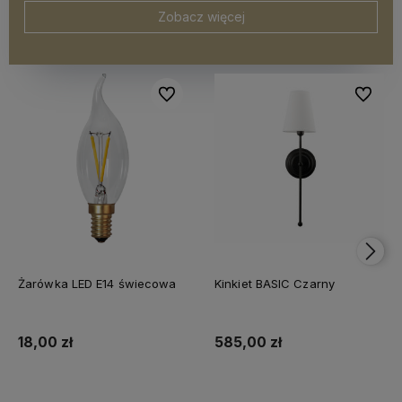
Zobacz więcej
Do ulubionych
Do ulubi
Żarówka LED E14 świecowa
Kinkiet BASIC Czarny
18,00 zł
585,00 zł