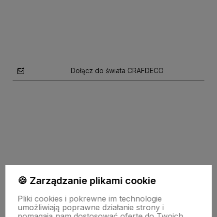
Do koszyka
Do koszyka
Dołącz do świata CRAFDECO
polityce prywatności
🍪 Zarządzanie plikami cookie
TU JESTEŚMY
Pliki cookies i pokrewne im technologie
umożliwiają poprawne działanie strony i
pomagają nam dostosować ofertę do Twoich