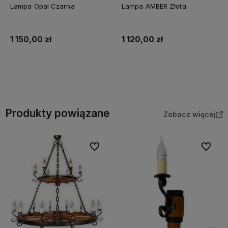
Lampa Opal Czarna
Lampa AMBER Złota
1 150,00 zł
1 120,00 zł
Do koszyka
Do koszyka
Produkty powiązane
Zobacz więcej
Do ulubionych
Do ulubi