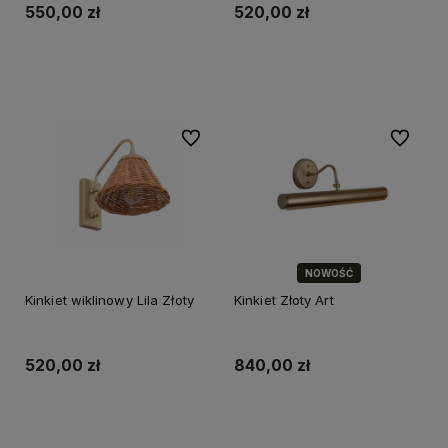
550,00 zł
520,00 zł
Do koszyka
Do koszyka
Do ulubionych
Do ulubi
NOWOŚĆ
Kinkiet wiklinowy Lila Złoty
Kinkiet Złoty Art
520,00 zł
840,00 zł
Do koszyka
Do koszyka