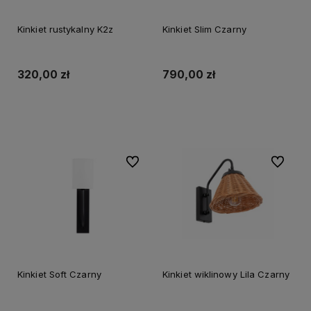
Kinkiet rustykalny K2z
Kinkiet Slim Czarny
320,00 zł
790,00 zł
Do koszyka
Do koszyka
Do ulubionych
Do ulubi
Kinkiet Soft Czarny
Kinkiet wiklinowy Lila Czarny