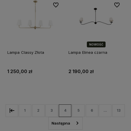
Do ulubionych
Do ulubi
NOWOŚĆ
Lampa Classy Złota
Lampa Elinea czarna
1 250,00 zł
2 190,00 zł
Do koszyka
Do koszyka
1
2
3
4
5
6
...
13