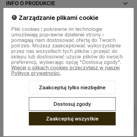
INFO O PRODUKCIE
🍪 Zarządzanie plikami cookie
ZGODY
Pliki cookies i pokrewne im technologie
umożliwiają poprawne działanie strony i
pomagają nam dostosować ofertę do Twoich
CRAFDECO PRO
potrzeb. Możesz zaakceptować wykorzystanie
przez nas wszystkich tych plików i przejść do
sklepu lub dostosować użycie plików do swoich
preferencji, wybierając opcję "Dostosuj zgody".
Więcej o plikach cookies przeczytasz w naszej
Polityce prywatności.
Zaakceptuj tylko niezbędne
Sklep internetowy Shoper Premium
Szablon Shoper Modern 3.0™
od GrowCommerce
Dostosuj zgody
Pokaż filtry
Zaakceptuj wszystkie