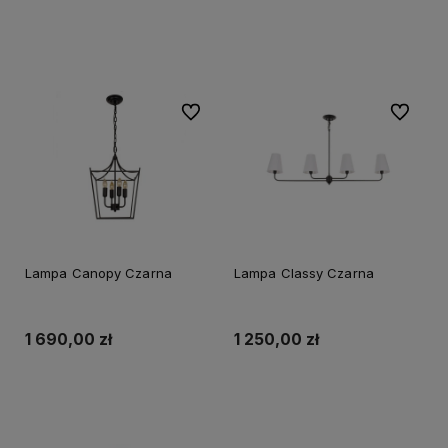
Do koszyka
Do koszyka
Do ulubionych
Do ulubi
Lampa Canopy Czarna
Lampa Classy Czarna
1 690,00 zł
1 250,00 zł
Do koszyka
Do koszyka