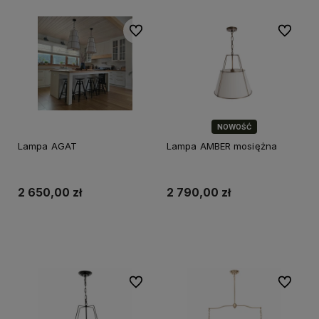
Do ulubionych
Do ulubi
NOWOŚĆ
Lampa AGAT
Lampa AMBER mosiężna
2 650,00 zł
2 790,00 zł
Do koszyka
Do koszyka
Do ulubionych
Do ulubi