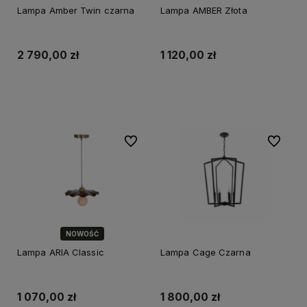
Lampa Amber Twin czarna
Lampa AMBER Złota
2 790,00 zł
1 120,00 zł
Do koszyka
Do koszyka
Do ulubionych
Do ulubi
NOWOŚĆ
Lampa ARIA Classic
Lampa Cage Czarna
1 070,00 zł
1 800,00 zł