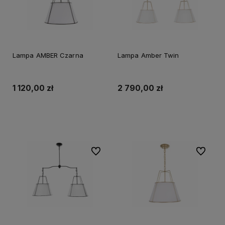
Lampa AMBER Czarna
Lampa Amber Twin
1 120,00 zł
2 790,00 zł
Do koszyka
Do koszyka
Do ulubionych
Do ulubi