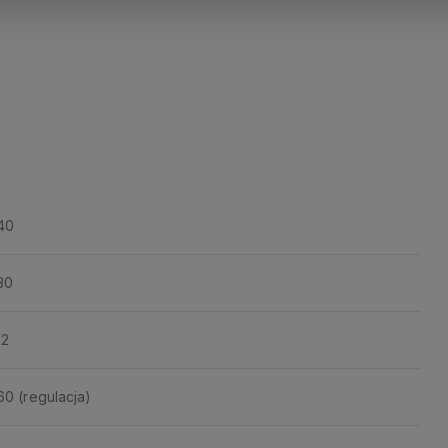
40
30
12
60 (regulacja)