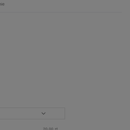
nie
20,00 zł