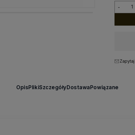
-
Wysyłka w:
5 dni
Zapytaj
Opis
Pliki
Szczegóły
Dostawa
Powiązane