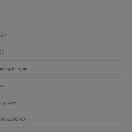
1
1
E27
60
mosiądz, ratan
tak
brązowy
100x300x140