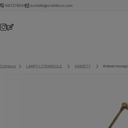
697278041
kontakt@crafdeco.com
Crafdeco
LAMPY I ŻYRANDOLE
KINKIETY
Kinkiet mosię