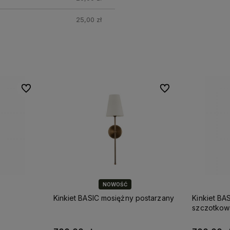
25,00 zł
Do ulubionych
Do ulubionych
Do ulubionych
Do ulubionych
NOWOŚĆ
postarzany
Kinkiet BASIC mosiężny
Kinkiet BA
szczotkowany
Góralska