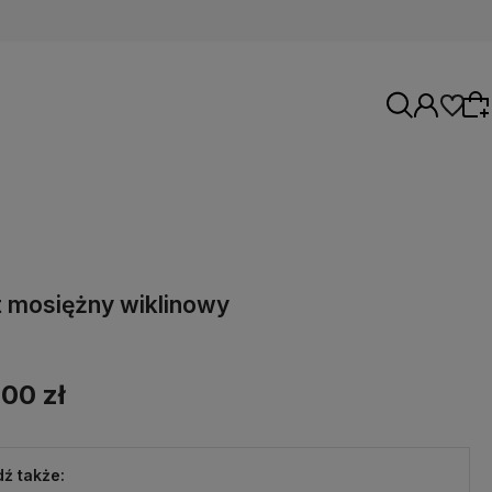
Wybierz coś dla siebie z naszej aktualnej
oferty lub zaloguj się, aby przywrócić dodane
t mosiężny wiklinowy
produkty do listy z poprzedniej sesji.
,00 zł
ź także: