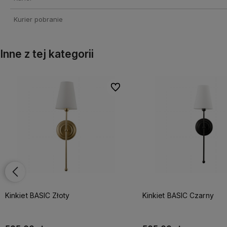
Kurier pobranie
Inne z tej kategorii
onych
onych
Do ulubionych
Do ulubionych
NOWOŚĆ
Kinkiet BASIC Czarny
Kinkiet BASIC mosiężny 