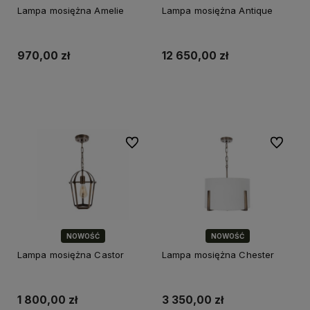
Lampa mosiężna Amelie
Lampa mosiężna Antique
970,00 zł
12 650,00 zł
Do koszyka
Do koszyka
Do ulubionych
Do ulubi
NOWOŚĆ
NOWOŚĆ
Lampa mosiężna Castor
Lampa mosiężna Chester
1 800,00 zł
3 350,00 zł