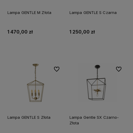
Lampa GENTLE M Złota
Lampa GENTLE S Czarna
1 470,00 zł
1 250,00 zł
Do koszyka
Do koszyka
Do ulubionych
Do ulubi
Lampa GENTLE S Złota
Lampa Gentle SX Czarno-
Złota