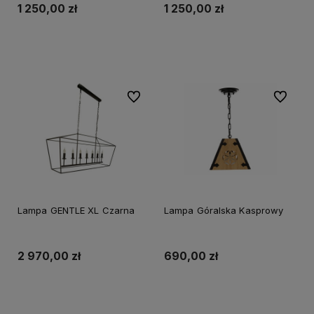
1 250,00 zł
1 250,00 zł
Do koszyka
Do koszyka
Do ulubionych
Do ulubi
Lampa GENTLE XL Czarna
Lampa Góralska Kasprowy
2 970,00 zł
690,00 zł
Do koszyka
Do koszyka