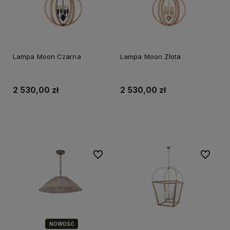
Lampa Moon Czarna
Lampa Moon Złota
2 530,00 zł
2 530,00 zł
Do koszyka
Do koszyka
Do ulubionych
Do ulubi
NOWOŚĆ