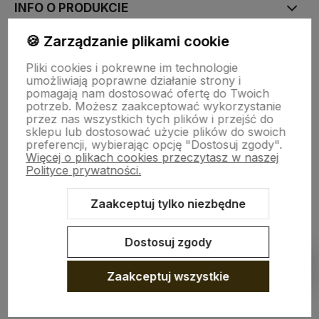
INFO O PRODUKCIE
🍪 Zarządzanie plikami cookie
ZGODY
Pliki cookies i pokrewne im technologie
umożliwiają poprawne działanie strony i
pomagają nam dostosować ofertę do Twoich
CRAFDECO PRO
potrzeb. Możesz zaakceptować wykorzystanie
przez nas wszystkich tych plików i przejść do
sklepu lub dostosować użycie plików do swoich
preferencji, wybierając opcję "Dostosuj zgody".
Więcej o plikach cookies przeczytasz w naszej
Polityce prywatności.
Zaakceptuj tylko niezbędne
Sklep internetowy Shoper Premium
Szablon Shoper Modern 3.0™
od GrowCommerce
Dostosuj zgody
Pokaż filtry
Zaakceptuj wszystkie