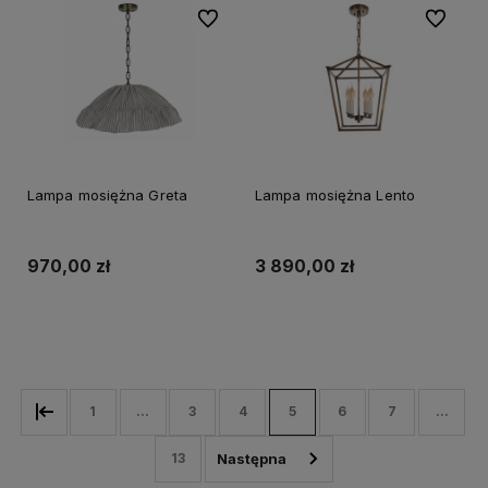
Do ulubionych
Do ulubi
Lampa mosiężna Greta
Lampa mosiężna Lento
970,00 zł
3 890,00 zł
Do koszyka
Do koszyka
1
...
3
4
5
6
7
...
13