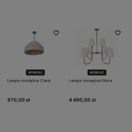
Do koszyka
Do koszyka
Do ulubionych
Do ulubi
NOWOŚĆ
NOWOŚĆ
Lampa mosiężna Clara
Lampa mosiężna Eliora
970,00 zł
4 490,00 zł
Do koszyka
Do koszyka