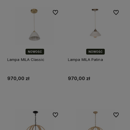
Do ulubionych
Do ulubi
NOWOŚĆ
NOWOŚĆ
Lampa MILA Classic
Lampa MILA Patina
970,00 zł
970,00 zł
Do koszyka
Do koszyka
Do ulubionych
Do ulubi