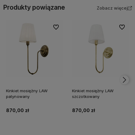
Produkty powiązane
Zobacz więcej
Do ulubionych
Do ulubi
Kinkiet mosiężny LAW
Kinkiet mosiężny LAW
patynowany
szczotkowany
870,00 zł
870,00 zł
Do koszyka
Do koszyka