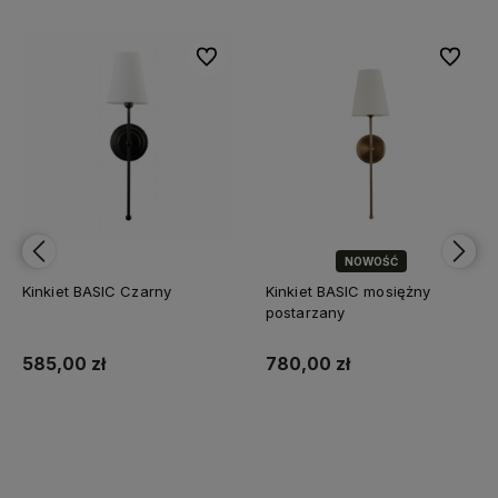
bionych
bionych
Do ulubionych
Do ulubionych
Do ulubi
Do ulubi
NOWOŚĆ
Kinkiet BASIC Czarny
Kinkiet BASIC mosiężny
postarzany
585,00 zł
780,00 zł
Do koszyka
Do koszyka