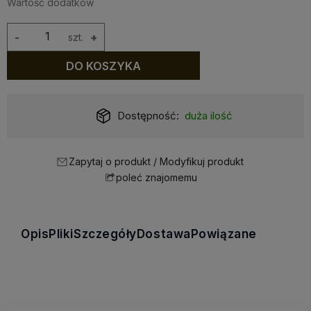
Wartość dodatków
-
szt.
+
DO KOSZYKA
Dostępność:
duża ilość
Zapytaj o produkt / Modyfikuj produkt
poleć znajomemu
Opis
Pliki
Szczegóły
Dostawa
Powiązane