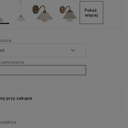
Pokaż 
więcej
losza:
 zamówienia:
my przy zakupie
dodatków