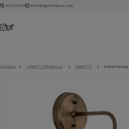
697278041
kontakt@crafdeco.com
Crafdeco
LAMPY I ŻYRANDOLE
KINKIETY
Kinkiet mosię