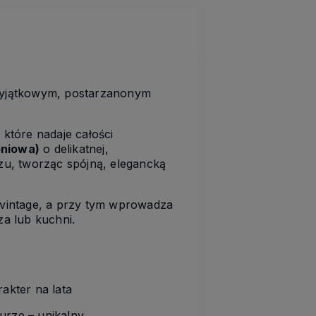
 wyjątkowym, postarzanonym
, które nadaje całości
oniowa)
o delikatnej,
zu, tworząc spójną, elegancką
u vintage, a przy tym wprowadza
za lub kuchni.
akter na lata
urze – unikalny