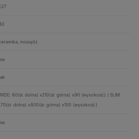
E27
40
ceramika, mosiądz
nie
tak
WIDE: 80(śr. dolna) x210(śr. górna) x90 (wysokość) / SLIM:
170(śr. dolna) x800(śr. górna) x100 (wysokość)
nie