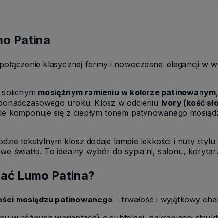
mo Patina
 połączenie klasycznej formy i nowoczesnej elegancji w
a solidnym
mosiężnym ramieniu w kolorze patinowanym
 ponadczasowego uroku. Klosz w odcieniu
Ivory (kość sł
ale komponuje się z ciepłym tonem patynowanego mosiąd
zie tekstylnym klosz dodaje lampie lekkości i nuty styl
e światło. To idealny wybór do sypialni, salonu, korytar
ać Lumo Patina?
kości mosiądzu patinowanego
– trwałość i wyjątkowy char
ny w różnych wariantach) o subtelnej, nakrapianej strukt