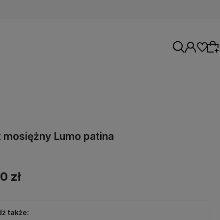
Wybierz coś dla siebie z naszej aktualnej
oferty lub zaloguj się, aby przywrócić dodane
t mosiężny Lumo patina
produkty do listy z poprzedniej sesji.
0 zł
ź także: