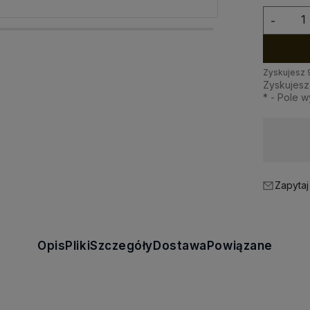
-
Zyskujesz
Zyskujes
*
- Pole 
Dostawa:
od 20,00 zł
- Kurier
Zapytaj
Opis
Pliki
Szczegóły
Dostawa
Powiązane