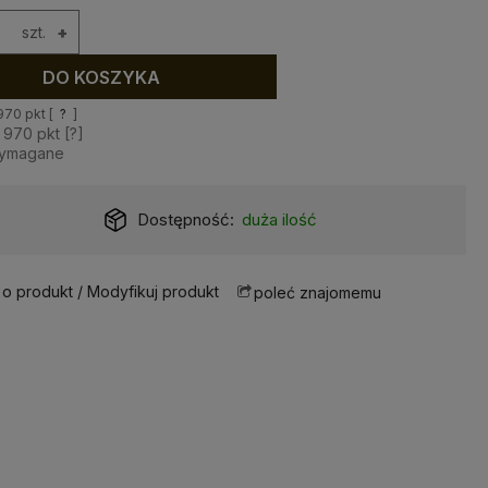
szt.
+
DO KOSZYKA
970
pkt [
?
]
z
970
pkt [
?
]
wymagane
Dostępność:
duża ilość
 o produkt / Modyfikuj produkt
poleć znajomemu