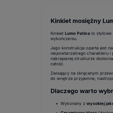
Kinkiet mosiężny Lu
Kinkiet
Lumo Patina
to stylowe
wykończeniu.
Jego konstrukcja oparta jest n
niepowtarzalnego charakteru i
nakrapianej strukturze doskon
całość.
Zwisający na skręcanym przewod
do wnętrza przyjemne, nastrojow
Dlaczego warto wybr
Wykonany z
wysokiej ja
Ceramiczny klosz
(dostęp