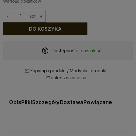
Wartość dodatków
-
szt.
+
DO KOSZYKA
Dostępność:
duża ilość
Zapytaj o produkt / Modyfikuj produkt
poleć znajomemu
Opis
Pliki
Szczegóły
Dostawa
Powiązane