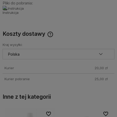
Pliki do pobrania:
Instrukcja
Koszty dostawy
Cena nie zawiera ewentualnych kosztów płatności
Kraj wysyłki:
Kurier
20,00 zł
Kurier pobranie
25,00 zł
Inne z tej kategorii
bionych
bionych
Do ulubionych
Do ulubionych
Do ulubi
Do ulubi