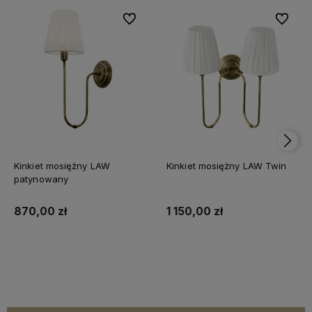
Do ulubionych
Do ulubi
Kinkiet mosiężny LAW
Kinkiet mosiężny LAW Twin
patynowany
870,00 zł
1 150,00 zł
Do koszyka
Do koszyka