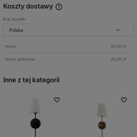
Koszty dostawy
Cena nie zawiera ewentualnych kosztów płatności
Kraj wysyłki:
Kurier
20,00 zł
Kurier pobranie
25,00 zł
Inne z tej kategorii
bionych
bionych
Do ulubionych
Do ulubionych
Do ulubi
Do ulubi