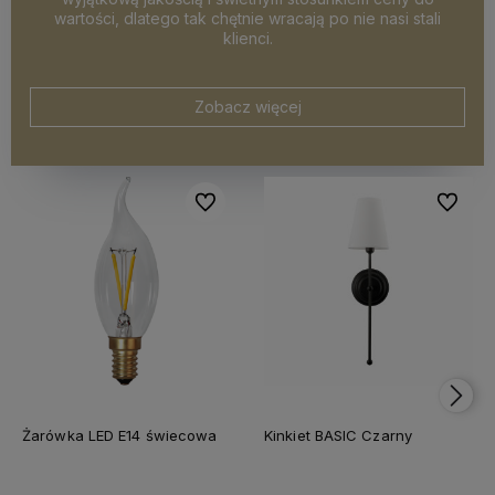
wartości, dlatego tak chętnie wracają po nie nasi stali
klienci.
Zobacz więcej
Do ulubionych
Do ulubi
Żarówka LED E14 świecowa
Kinkiet BASIC Czarny