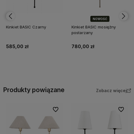
NOWOŚĆ
Kinkiet BASIC Czarny
Kinkiet BASIC mosiężny
postarzany
585,00 zł
780,00 zł
Do koszyka
Do koszyka
Produkty powiązane
Zobacz więcej
Do ulubionych
Do ulubi