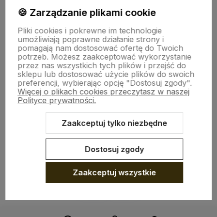
TU JESTEŚMY
🍪 Zarządzanie plikami cookie
Pliki cookies i pokrewne im technologie
umożliwiają poprawne działanie strony i
INFO O PRODUKCIE
pomagają nam dostosować ofertę do Twoich
potrzeb. Możesz zaakceptować wykorzystanie
przez nas wszystkich tych plików i przejść do
ZGODY
sklepu lub dostosować użycie plików do swoich
preferencji, wybierając opcję "Dostosuj zgody".
Więcej o plikach cookies przeczytasz w naszej
Polityce prywatności.
CRAFDECO PRO
Zaakceptuj tylko niezbędne
Dostosuj zgody
Zaakceptuj wszystkie
Sklep internetowy Shoper Premium
Szablon Shoper Modern 3.0™
od GrowCommerce