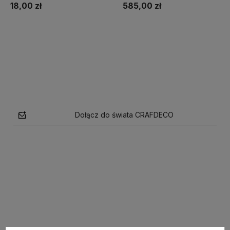
18,00 zł
585,00 zł
Do koszyka
Do koszyka
Dołącz do świata CRAFDECO
polityce prywatności