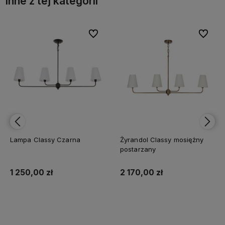
Inne z tej kategorii
bionych
bionych
Do ulubionych
Do ulubionych
Do ulubi
Do ulubi
Lampa Classy Czarna
Żyrandol Classy mosiężny
postarzany
1 250,00 zł
2 170,00 zł
Do koszyka
Do koszyka