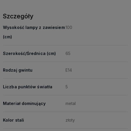
Szczegóły
Wysokość lampy z zawiesiem
100
(cm)
Szerokość/Średnica (cm)
65
Rodzaj gwintu
E14
Liczba punktów światła
5
Materiał dominujący
metal
Kolor stali
złoty