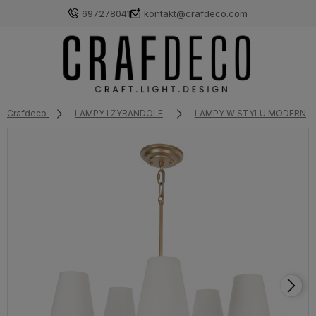
697278041
kontakt@crafdeco.com
Crafdeco
LAMPY I ŻYRANDOLE
LAMPY W STYLU MODERN 