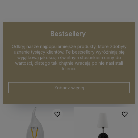
Do koszyka
Do koszyka
Bestsellery
Odkryj nasze najpopularniejsze produkty, które zdobyły
uznanie tysięcy klientów. Te bestsellery wyróżniają się
wyjątkową jakością i świetnym stosunkiem ceny do
wartości, dlatego tak chętnie wracają po nie nasi stali
klienci.
Zobacz więcej
Do ulubionych
Do ulubi