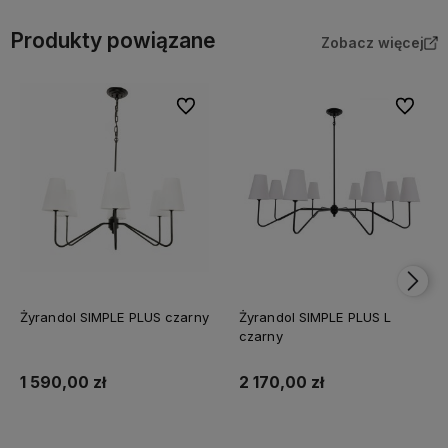
Produkty powiązane
Zobacz więcej
Do ulubionych
Do ulubi
Żyrandol SIMPLE PLUS czarny
Żyrandol SIMPLE PLUS L
czarny
1 590,00 zł
2 170,00 zł