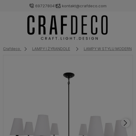
697278041
kontakt@crafdeco.com
Crafdeco
LAMPY I ŻYRANDOLE
LAMPY W STYLU MODERN 