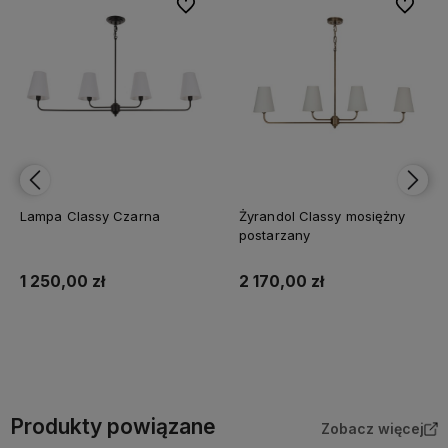
bionych
bionych
Do ulubionych
Do ulubionych
Do ulubi
Do ulubi
Lampa Classy Czarna
Żyrandol Classy mosiężny
postarzany
1 250,00 zł
2 170,00 zł
Do koszyka
Do koszyka
Produkty powiązane
Zobacz więcej