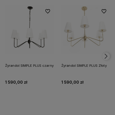
Do ulubionych
Do ulubi
Żyrandol SIMPLE PLUS czarny
Żyrandol SIMPLE PLUS Złoty
1 590,00 zł
1 590,00 zł
Do koszyka
Do koszyka