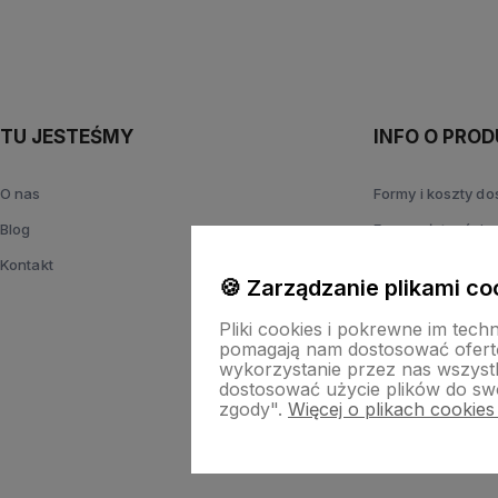
TU JESTEŚMY
INFO O PROD
O nas
Formy i koszty d
Blog
Formy płatności
Kontakt
Zwroty i reklamac
🍪 Zarządzanie plikami co
Pliki cookies i pokrewne im tech
pomagają nam dostosować ofert
wykorzystanie przez nas wszystki
dostosować użycie plików do swo
zgody".
Więcej o plikach cookies
Sklep i