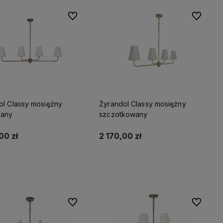
Do ulubionych
Do ulubio
Dostosujemy lampy do Twojego
kodzieło.
wnętrza -
wybierz dodatki i wpisz
wysokość.
ol Classy mosiężny
Żyrandol Classy mosiężny
zany
szczotkowany
00 zł
2 170,00 zł
Do koszyka
Do koszyka
Do ulubionych
Do ulubio