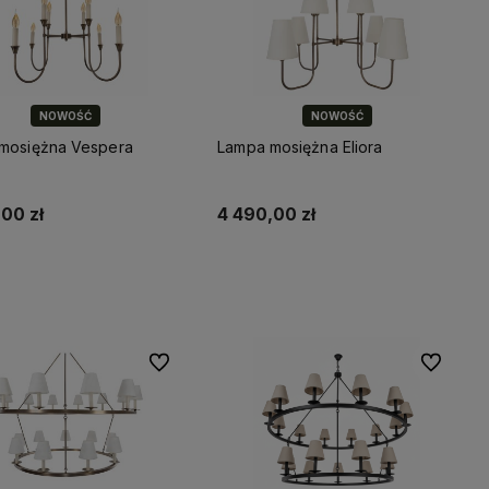
NOWOŚĆ
NOWOŚĆ
mosiężna Vespera
Lampa mosiężna Eliora
00 zł
4 490,00 zł
Do koszyka
Do koszyka
Do ulubionych
Do ulubio