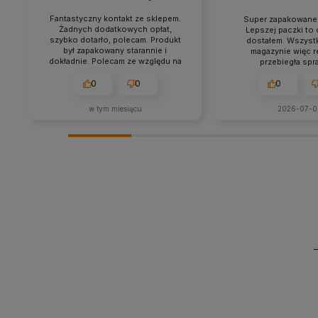
Fantastyczny kontakt ze sklepem.
Super zapakowane 
Żadnych dodatkowych opłat,
Lepszej paczki to 
szybko dotarło, polecam. Produkt
dostałem. Wszyst
był zapakowany starannie i
magazynie więc re
dokładnie. Polecam ze względu na
przebiegła spr
obsługę i jakość produktów.
0
0
0
w tym miesiącu
2026-07-0