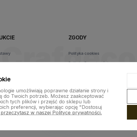
polityce
prywatności
UKCIE
ZGODY
ostawy
Polityka cookies
Polityka Prywatności
ja
Klauzula zgody
okie
Regulamin
nologie umożliwiają poprawne działanie strony i
ę do Twoich potrzeb. Możesz zaakceptować
ch tych plików i przejść do sklepu lub
ich preferencji, wybierając opcję "Dostosuj
 przeczytasz w naszej Polityce prywatności.
nternetowy Shoper Premium
Szablon Shoper Modern 3.0™
od GrowC