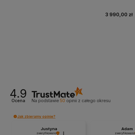
3 990,00 zł
Do 
4.9
Ocena
Na podstawie
50
opinii
z całego okresu
Jak zbieramy opinie?
Justyna
Adam
zweryfikowano
zweryfikowano