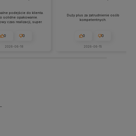
alne podejście do klienta.
Duży plus za zatrudnienie osób
o solidne opakowanie.
kompetentnych.
wy czas realizacji, super.
0
0
0
0
2026-06-18
2026-06-15