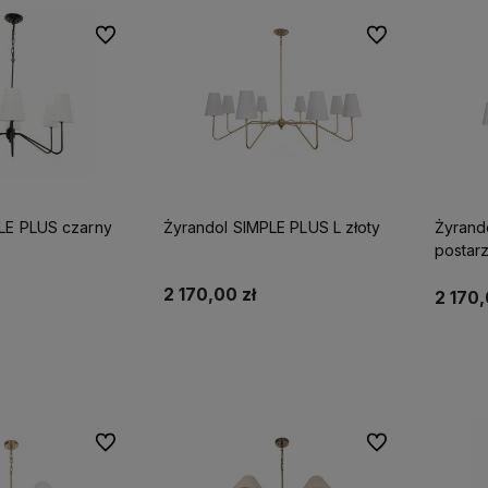
Do ulubionych
Do ulubionych
jego
Nasze lampy powstają z metalu,
Wspierasz lokalną, polską
i wpisz
drewna, mosiądzu
i
produkcję
i prawdziwe rę
doświadczenia.
LE PLUS czarny
Żyrandol SIMPLE PLUS L złoty
Żyrand
postar
2 170,00 zł
2 170,
koszyka
Do koszyka
Do ulubionych
Do ulubionych