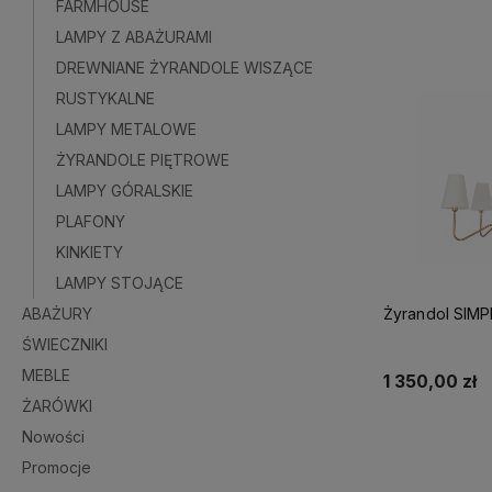
FARMHOUSE
LAMPY Z ABAŻURAMI
DREWNIANE ŻYRANDOLE WISZĄCE
RUSTYKALNE
LAMPY METALOWE
ŻYRANDOLE PIĘTROWE
LAMPY GÓRALSKIE
PLAFONY
KINKIETY
LAMPY STOJĄCE
ABAŻURY
Żyrandol SIMP
ŚWIECZNIKI
MEBLE
1 350,00 zł
ŻARÓWKI
Nowości
Do 
Promocje