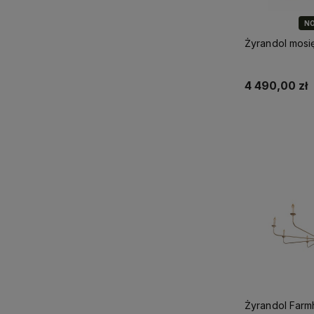
N
Żyrandol mosi
4 490,00 zł
Do 
Żyrandol Farm