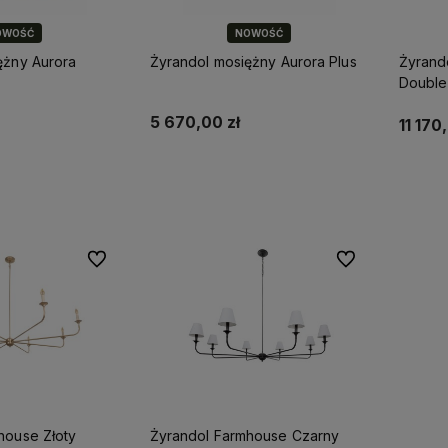
OWOŚĆ
NOWOŚĆ
ężny Aurora
Żyrandol mosiężny Aurora Plus
Żyrand
Double
5 670,00 zł
11 170
koszyka
Do koszyka
Do ulubionych
Do ulubionych
house Złoty
Żyrandol Farmhouse Czarny