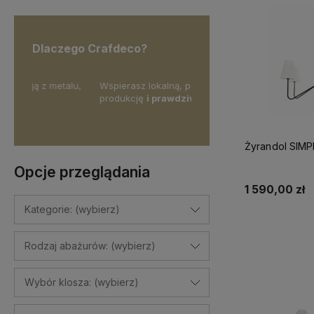
Dlaczego Crafdeco?
lu,
Wspierasz lokalną, polską
Dostosujemy lampy do Two
produkcję
i prawdziwe rękodzieło.
wnętrza -
wybierz dodatki 
wysokość.
Żyrandol SIMP
Opcje przeglądania
1 590,00 zł
Kategorie: (wybierz)
Do 
Rodzaj abażurów: (wybierz)
Wybór klosza: (wybierz)