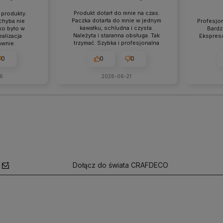
Produkt dotarł do mnie na czas.
produkty.
Paczka dotarła do mnie w jednym
chyba nie
Profesjon
kawałku, schludna i czysta.
ko było w
Bardz
Należyta i staranna obsługa. Tak
alizacja
Ekspreso
trzymać. Szybka i profesjonalna
awnie.
obsługa, bez zbędnych pytań i
korespondencji, realizacja
0
0
0
zamówienia zgodnie z ofertą
sklepu.
6
2026-06-21
Dołącz do świata CRAFDECO