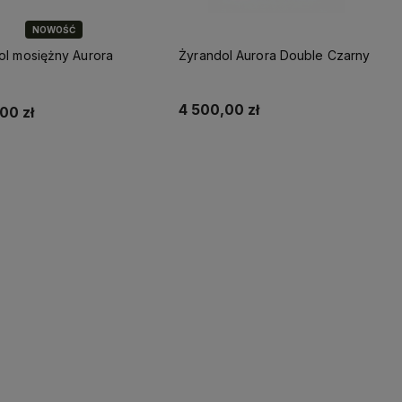
NOWOŚĆ
ol mosiężny Aurora
Żyrandol Aurora Double Czarny
4 500,00 zł
,00 zł
Do koszyka
Do koszyka