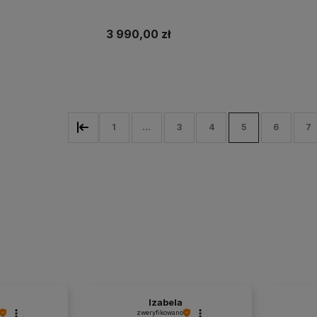
3 990,00 zł
koszyka
Do koszyka
1
...
3
4
5
6
7
Izabela
zweryfikowano