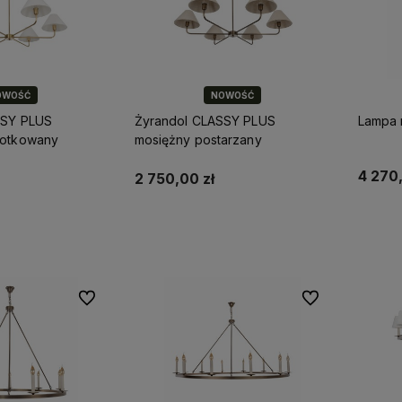
OWOŚĆ
NOWOŚĆ
SSY PLUS
Żyrandol CLASSY PLUS
Lampa 
zotkowany
mosiężny postarzany
4 270,
2 750,00 zł
koszyka
Do koszyka
Do ulubionych
Do ulubionych