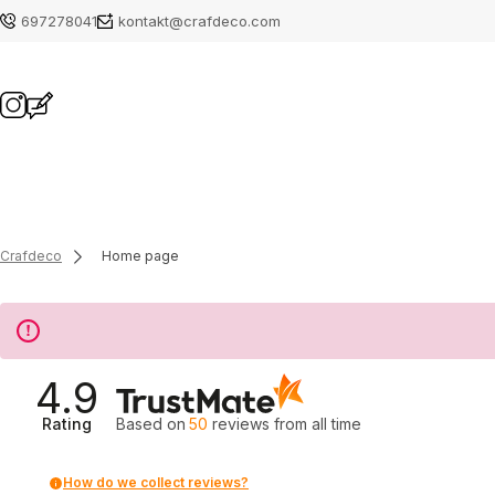
697278041
kontakt@crafdeco.com
Crafdeco
Home page
4.9
Rating
Based on
50
reviews
from all time
How do we collect reviews?