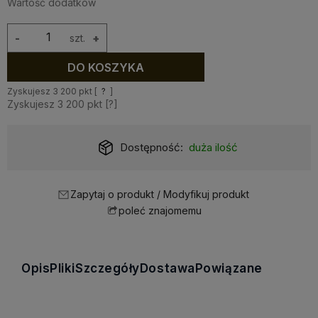
Wartość dodatków
-
szt.
+
DO KOSZYKA
Zyskujesz
3 200
pkt [
?
]
Zyskujesz
3 200
pkt [
?
]
Dostępność:
duża ilość
Zapytaj o produkt / Modyfikuj produkt
poleć znajomemu
Opis
Pliki
Szczegóły
Dostawa
Powiązane