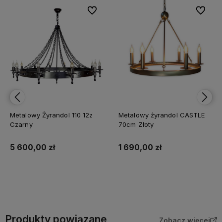
bionych
bionych
Do ulubionych
Do ulubionych
Do ulubi
Do ulubi
Metalowy Żyrandol 110 12z
Metalowy żyrandol CASTLE
Czarny
70cm Złoty
5 600,00 zł
1 690,00 zł
Do koszyka
Do koszyka
Produkty powiązane
Zobacz więcej