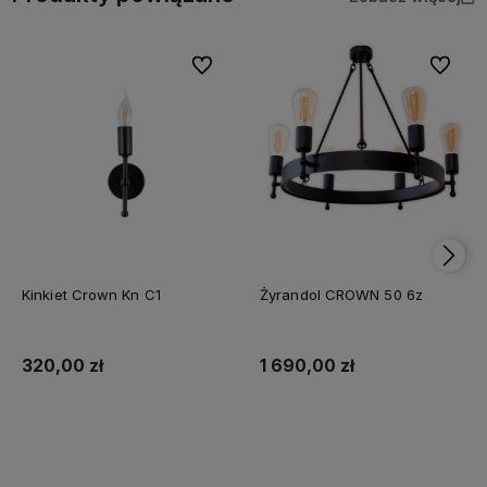
Do ulubionych
Do ulubi
Kinkiet Crown Kn C1
Żyrandol CROWN 50 6z
320,00 zł
1 690,00 zł
Do koszyka
Do koszyka