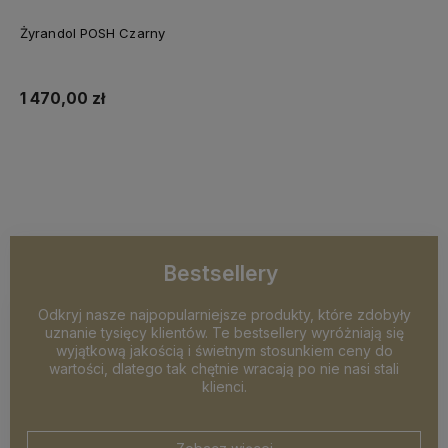
Żyrandol POSH Czarny
1 470,00 zł
Do koszyka
Bestsellery
Odkryj nasze najpopularniejsze produkty, które zdobyły
uznanie tysięcy klientów. Te bestsellery wyróżniają się
wyjątkową jakością i świetnym stosunkiem ceny do
wartości, dlatego tak chętnie wracają po nie nasi stali
klienci.