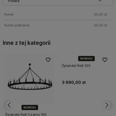
Kurier
20,00 zł
Kurier pobranie
25,00 zł
Inne z tej kategorii
bionych
bionych
Do ulubionych
Do ulubionych
Do ulubi
Do ulubi
NOWOŚĆ
Żyrandol Rott 120
3 990,00 zł
Do koszyka
NOWOŚĆ
Żyrandol Rott Czarny 150