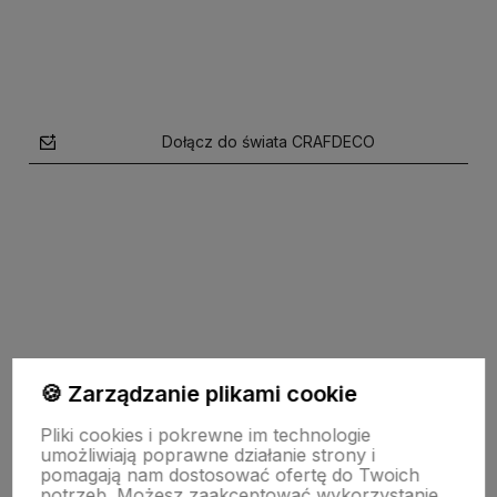
Dołącz do świata CRAFDECO
polityce prywatności
🍪 Zarządzanie plikami cookie
TU JESTEŚMY
Pliki cookies i pokrewne im technologie
umożliwiają poprawne działanie strony i
pomagają nam dostosować ofertę do Twoich
INFO O PRODUKCIE
potrzeb. Możesz zaakceptować wykorzystanie