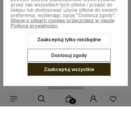
przez nas wszystkich tych plików i przejść do
sklepu lub dostosować użycie plików do swoich
preferencji, wybierając opcję "Dostosuj zgody".
ZGODY
Więcej o plikach cookies przeczytasz w naszej
Polityce prywatności.
CRAFDECO PRO
Zaakceptuj tylko niezbędne
Dostosuj zgody
Zaakceptuj wszystkie
Sklep internetowy Shoper Premium
Szablon Shoper Modern 3.0™
od GrowCommerce
Wybierz coś dla siebie z naszej aktualnej oferty lub zaloguj