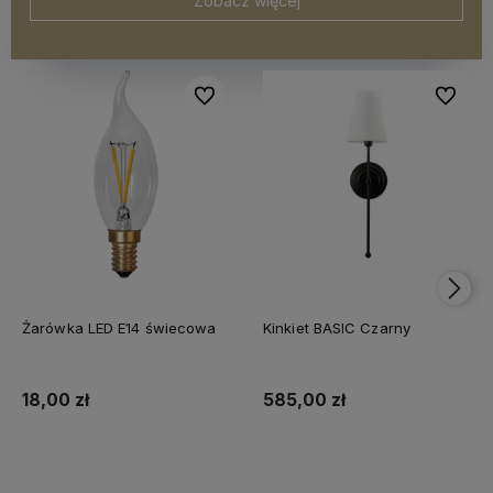
Zobacz więcej
Do ulubionych
Do ulubi
Żarówka LED E14 świecowa
Kinkiet BASIC Czarny
18,00 zł
585,00 zł
Do koszyka
Do koszyka