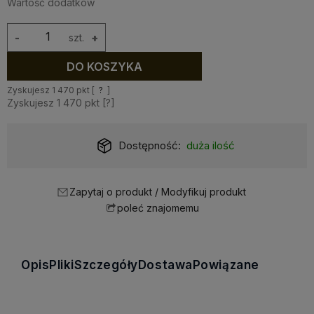
Wartość dodatków
-
szt.
+
DO KOSZYKA
Zyskujesz
1 470
pkt [
?
]
Zyskujesz
1 470
pkt [
?
]
Dostępność:
duża ilość
Zapytaj o produkt / Modyfikuj produkt
poleć znajomemu
Opis
Pliki
Szczegóły
Dostawa
Powiązane