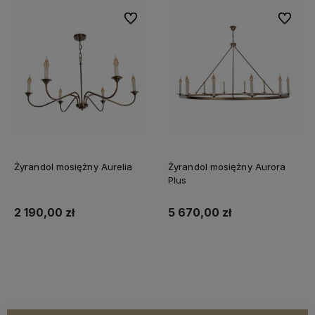
Do ulubionych
Do ulubi
Żyrandol mosiężny Aurelia
Żyrandol mosiężny Aurora
Plus
2 190,00 zł
5 670,00 zł
Do koszyka
Do koszyka