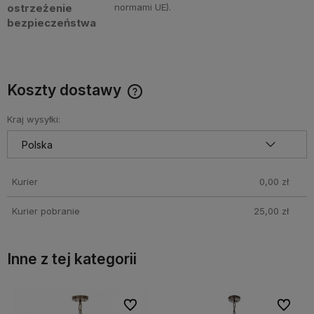
ostrzeżenie
normami UE).
bezpieczeństwa
Koszty dostawy
Cena nie zawiera ewentualnych kosztów płatności
Kraj wysyłki:
Kurier
0,00 zł
Kurier pobranie
25,00 zł
Inne z tej kategorii
bionych
bionych
Do ulubionych
Do ulubionych
Do ulubi
Do ulubi