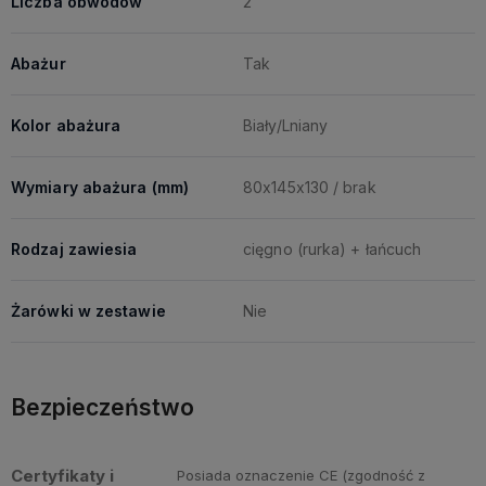
Liczba obwodów
2
Abażur
Tak
Kolor abażura
Biały/Lniany
Wymiary abażura (mm)
80x145x130 / brak
Rodzaj zawiesia
cięgno (rurka) + łańcuch
Żarówki w zestawie
Nie
Bezpieczeństwo
Certyfikaty i
Posiada oznaczenie CE (zgodność z