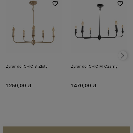
Do ulubionych
Do ulubi
Żyrandol CHIC S Złoty
Żyrandol CHIC M Czarny
1 250,00 zł
1 470,00 zł
Do koszyka
Do koszyka