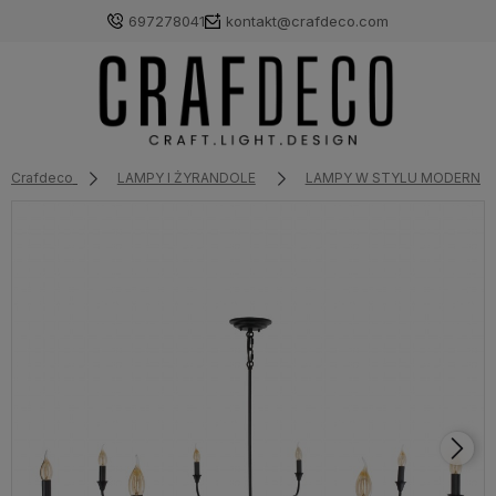
697278041
kontakt@crafdeco.com
Crafdeco
LAMPY I ŻYRANDOLE
LAMPY W STYLU MODERN 