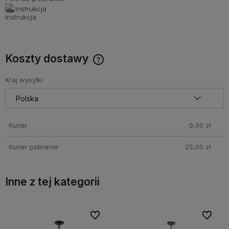
Instrukcja
Koszty dostawy
Cena nie zawiera ewentualnych kosztów płatności
Kraj wysyłki:
Kurier
0,00 zł
Kurier pobranie
25,00 zł
Inne z tej kategorii
bionych
bionych
Do ulubionych
Do ulubionych
Do ulubi
Do ulubi