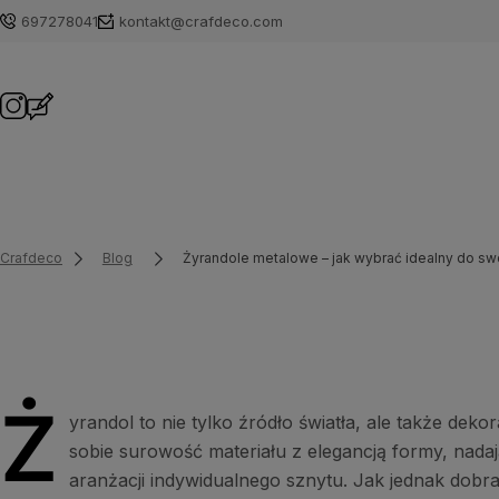
697278041
kontakt@crafdeco.com
Crafdeco
Blog
Żyrandole metalowe – jak wybrać idealny do sw
Ż
yrandol to nie tylko źródło światła, ale także de
sobie surowość materiału z elegancją formy, nad
aranżacji indywidualnego sznytu. Jak jednak dobr