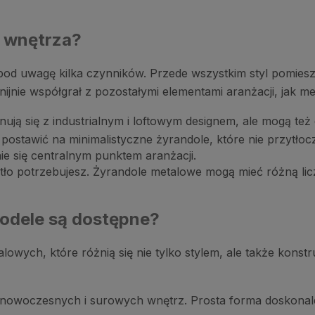
 wnętrza?
od uwagę kilka czynników. Przede wszystkim styl pomieszc
ijnie współgrał z pozostałymi elementami aranżacji, jak me
ują się z industrialnym i loftowym designem, ale mogą 
 postawić na minimalistyczne żyrandole, które nie przytło
ie się centralnym punktem aranżacji.
atło potrzebujesz. Żyrandole metalowe mogą mieć różną lic
modele są dostępne?
wych, które różnią się nie tylko stylem, ale także konstr
 nowoczesnych i surowych wnętrz. Prosta forma doskonale