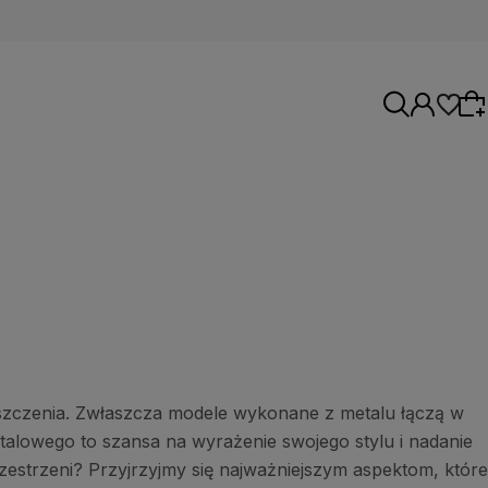
Wybierz coś dla siebie z naszej aktualnej
oferty lub zaloguj się, aby przywrócić dodane
produkty do listy z poprzedniej sesji.
mieszczenia. Zwłaszcza modele wykonane z metalu łączą w
alowego to szansa na wyrażenie swojego stylu i nadanie
zestrzeni? Przyjrzyjmy się najważniejszym aspektom, które