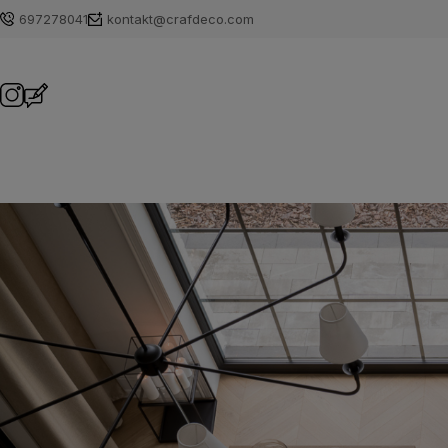
697278041
kontakt@crafdeco.com