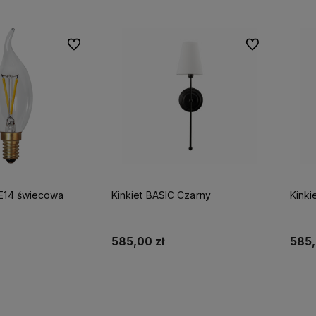
Do ulubionych
Do ulubionych
E14 świecowa
Kinkiet BASIC Czarny
Kinki
585,00 zł
585,
 koszyka
Do koszyka