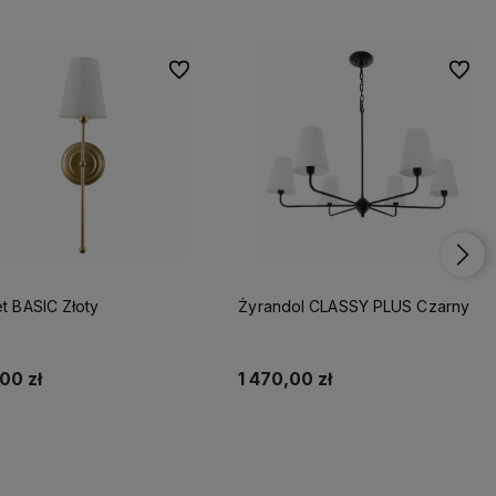
Do ulubionych
Do ulu
et BASIC Złoty
Żyrandol CLASSY PLUS Czarny
00 zł
1 470,00 zł
Do koszyka
Do koszyka