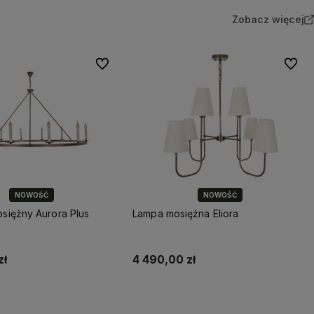
Zobacz więcej
Do ulubionych
Do ulu
NOWOŚĆ
NOWOŚĆ
siężny Aurora Plus
Lampa mosiężna Eliora
zł
4 490,00 zł
Do koszyka
Do koszyka