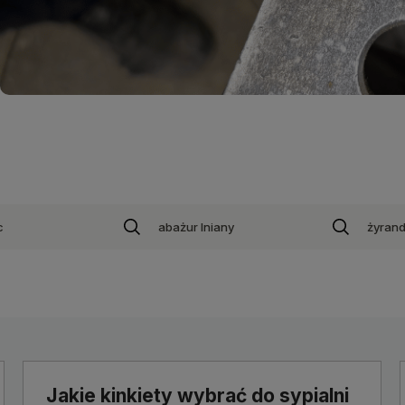
c
abażur lniany
żyrand
Jakie kinkiety wybrać do sypialni