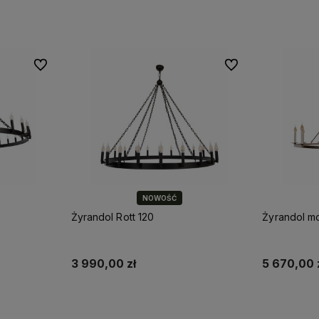
Do ulubionych
Do ulubionych
NOWOŚĆ
Żyrandol Rott 120
Żyrandol mo
3 990,00 zł
5 670,00 
Do koszyka