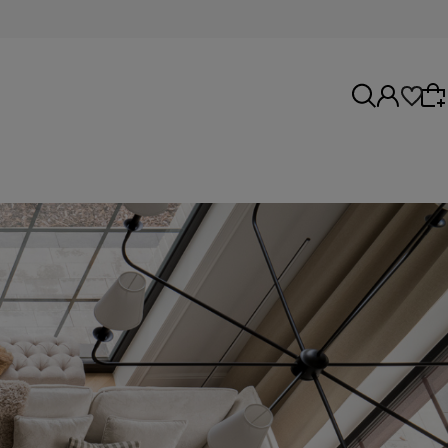
Wybierz coś dla siebie z naszej aktualnej
oferty lub zaloguj się, aby przywrócić dodane
produkty do listy z poprzedniej sesji.