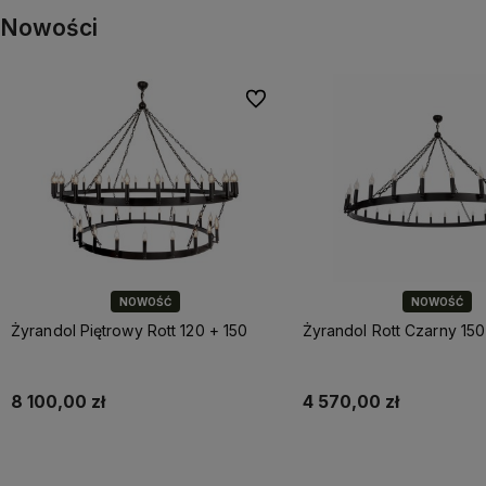
Nowości
Do ulubionych
NOWOŚĆ
NOWOŚĆ
Żyrandol Piętrowy Rott 120 + 150
Żyrandol Rott Czarny 150
8 100,00 zł
4 570,00 zł
Do koszyka
Do koszyka