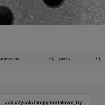
ol simple plus
gentle s
Jak czyścić lampy metalowe, by
L