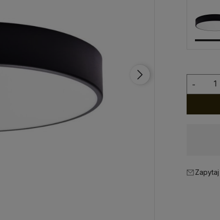
-
Dostawa:
od 20,00 zł
- Kurier
Zapytaj