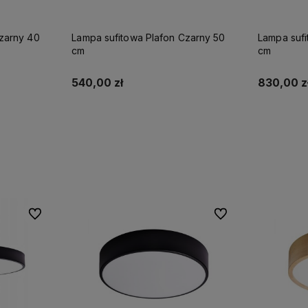
zarny 40
Lampa sufitowa Plafon Czarny 50
Lampa sufi
cm
cm
540,00 zł
830,00 z
Do koszyka
Do ulubionych
Do ulubionych