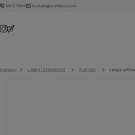
697278041
kontakt@crafdeco.com
Crafdeco
LAMPY I ŻYRANDOLE
PLAFONY
Lampa sufitow