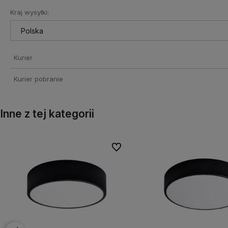
Kraj wysyłki:
Cena nie zawiera ewentualnych
kosztów płatności
Kurier
Kurier pobranie
Inne z tej kategorii
onych
onych
Do ulubionych
Do ulubionych