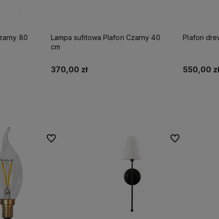
zarny 80
Lampa sufitowa Plafon Czarny 40
Plafon dre
cm
370,00 zł
550,00 z
Do koszyka
Do ulubionych
Do ulubionych