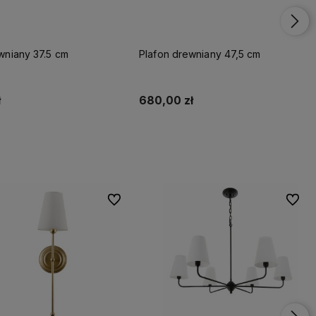
wniany 37.5 cm
Plafon drewniany 47,5 cm
ł
680,00 zł
Do koszyka
Do koszyka
Do ulubionych
Do ulu