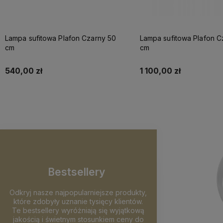
Lampa sufitowa Plafon Czarny 50
Lampa sufitowa Plafon C
cm
cm
540,00 zł
1 100,00 zł
Do koszyka
Do koszyka
Bestsellery
Odkryj nasze najpopularniejsze produkty,
które zdobyły uznanie tysięcy klientów.
Te bestsellery wyróżniają się wyjątkową
jakością i świetnym stosunkiem ceny do