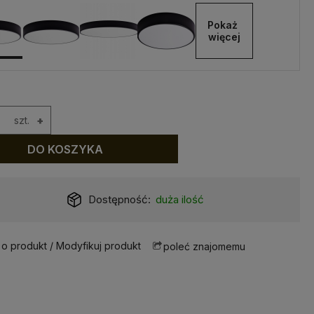
Pokaż 
więcej
szt.
+
DO KOSZYKA
Dostępność:
duża ilość
 o produkt / Modyfikuj produkt
poleć znajomemu