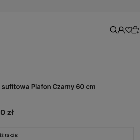
Wybierz coś dla siebie z naszej aktualnej
oferty lub zaloguj się, aby przywrócić dodane
sufitowa Plafon Czarny 60 cm
produkty do listy z poprzedniej sesji.
0 zł
ź także: