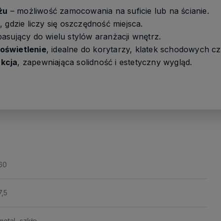
żu
– możliwość zamocowania na suficie lub na ścianie.
, gdzie liczy się oszczędność miejsca.
pasujący do wielu stylów aranżacji wnętrz.
oświetlenie
, idealne do korytarzy, klatek schodowych c
kcja
, zapewniająca solidność i estetyczny wygląd.
60
7,5
metal, szkło