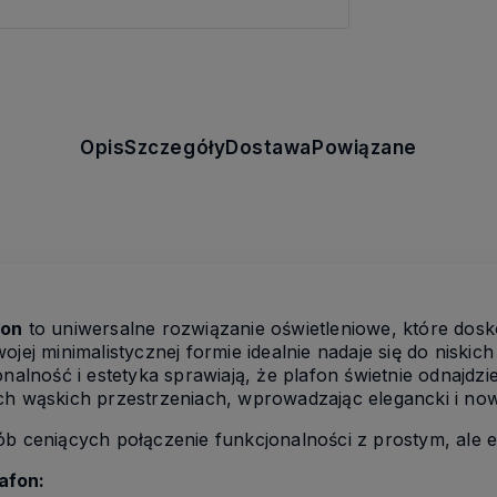
Opis
Szczegóły
Dostawa
Powiązane
fon
to uniwersalne rozwiązanie oświetleniowe, które dos
 swojej minimalistycznej formie idealnie nadaje się do nisk
onalność i estetyka sprawiają, że plafon świetnie odnajdz
ych wąskich przestrzeniach, wprowadzając elegancki i no
ób ceniących połączenie funkcjonalności z prostym, ale 
afon: