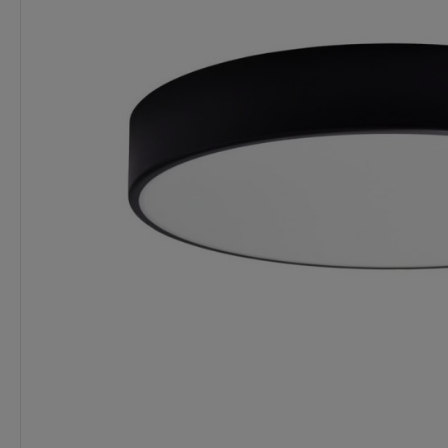
Wysyłka w:
5 dni