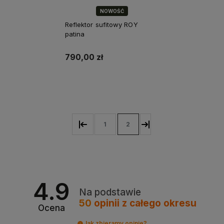
NOWOŚĆ
Reflektor sufitowy ROY
patina
790,00 zł
Do koszyka
1
2
4.9
Na podstawie
50
opinii
z całego okresu
Ocena
Jak zbieramy opinie?