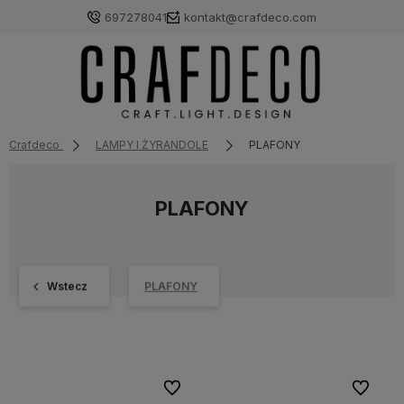
697278041
kontakt@crafdeco.com
Crafdeco
LAMPY I ŻYRANDOLE
PLAFONY
PLAFONY
Wstecz
PLAFONY
Do ulubionych
Do ulubi