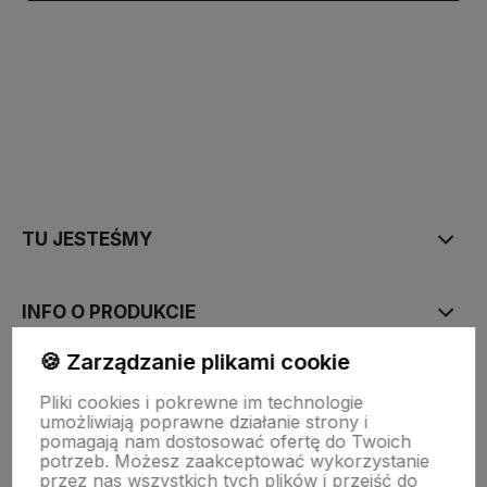
polityce prywatności
TU JESTEŚMY
INFO O PRODUKCIE
🍪 Zarządzanie plikami cookie
ZGODY
Pliki cookies i pokrewne im technologie
umożliwiają poprawne działanie strony i
pomagają nam dostosować ofertę do Twoich
CRAFDECO PRO
potrzeb. Możesz zaakceptować wykorzystanie
przez nas wszystkich tych plików i przejść do