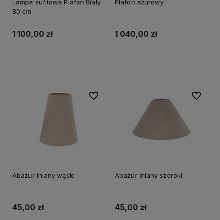
Lampa sufitowa Plafon Biały
Plafon ażurowy
80 cm
1 100,00 zł
1 040,00 zł
Do koszyka
Do koszyka
Do ulubionych
Do ulubi
Abażur lniany wąski
Abażur lniany szeroki
45,00 zł
45,00 zł