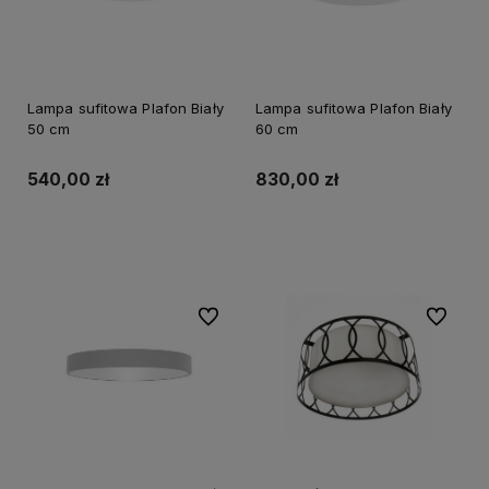
Lampa sufitowa Plafon Biały
Lampa sufitowa Plafon Biały
50 cm
60 cm
540,00 zł
830,00 zł
Do koszyka
Do koszyka
Do ulubionych
Do ulubi