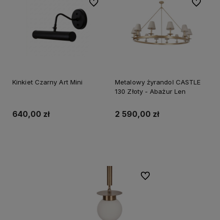
Do ulubionych
Do ulubi
Kinkiet Czarny Art Mini
Metalowy żyrandol CASTLE
130 Złoty - Abażur Len
640,00 zł
2 590,00 zł
Do koszyka
Do koszyka
Do ulubionych