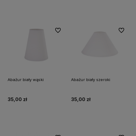
Do koszyka
Do koszyka
Do ulubionych
Do ulubi
Abażur biały wąski
Abażur biały szeroki
35,00 zł
35,00 zł
Do koszyka
Do koszyka