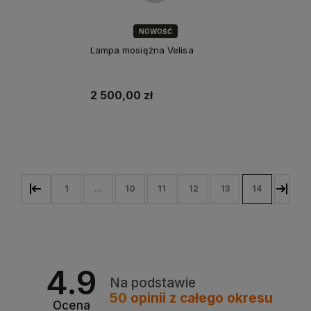
NOWOŚĆ
Lampa mosiężna Velisa
2 500,00 zł
Do koszyka
1
...
10
11
12
13
14
4.9
Na podstawie
50
opinii
z całego okresu
Ocena