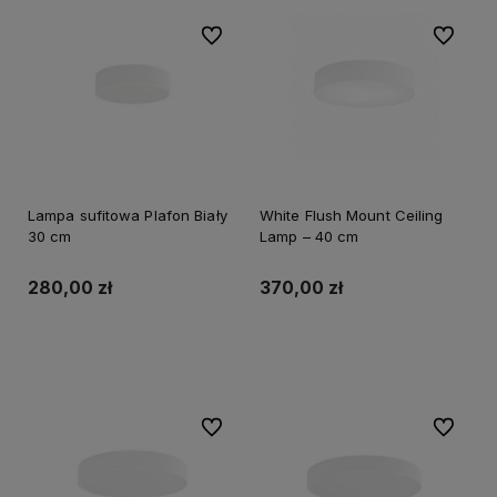
Do ulubionych
Do ulubi
Lampa sufitowa Plafon Biały
White Flush Mount Ceiling
30 cm
Lamp – 40 cm
280,00 zł
370,00 zł
Do koszyka
Do koszyka
Do ulubionych
Do ulubi