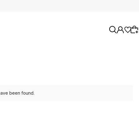
Wybierz coś dla siebie z naszej aktualnej
oferty lub zaloguj się, aby przywrócić dodane
produkty do listy z poprzedniej sesji.
 have been found.